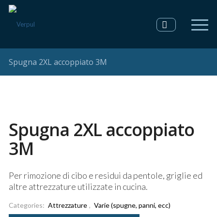
Spugna 2XL accoppiato 3M
Spugna 2XL accoppiato
3M
Per rimozione di cibo e residui da pentole, griglie ed
altre attrezzature utilizzate in cucina.
Categories:
Attrezzature
,
Varie (spugne, panni, ecc)